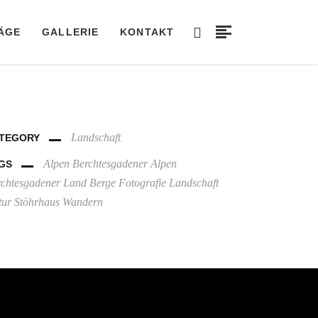
ÄGE
GALLERIE
KONTAKT
Landschaft
TEGORY
Alpen
Berchtesgadener Alpen
GS
rchtesgadener Land
Berge
Fotografie
Landschaft
tur
Stöhrhaus
Wandern