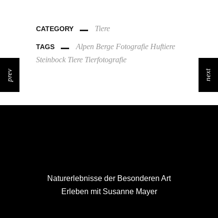
Tiere
CATEGORY
Alpen
Berge
Fotografie
Huftiere
TAGS
Steinbock
Tiere
Tierfotografie
prev
next
Naturerlebnisse der Besonderen Art
Erleben mit Susanne Mayer