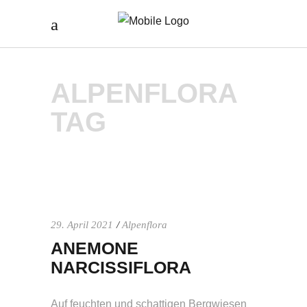
ALPENFLORA
TAG
29. April 2021
Alpenflora
ANEMONE
NARCISSIFLORA
Auf feuchten und schattigen Bergwiesen