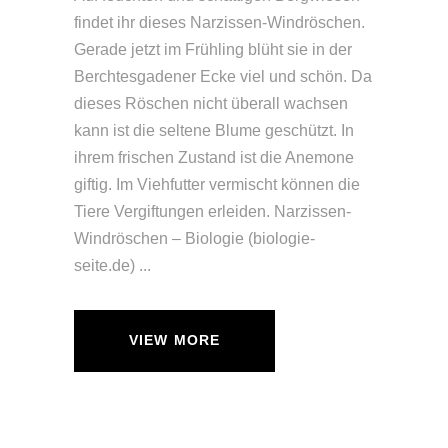
findet ihr dieses Narzissen-Windröschen.
Gerade jetzt im Frühling blüht sie in der
Berchtesgadener Ecke viel und schön. Da
dieses Röschen nicht überall wachsen
kann ist die seltene Blume geschützt. In
ihrem frischen Zustand ist die Anemone
giftig. Im Viehfutter vermischt können die
Tiere Vergiftungen erleiden. Narzissen-
Windröschen – Biologie (biologie-
seite.de)
VIEW MORE