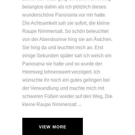
belanglos dahin als ich plötzlich dieses
wunderschöne Panorama vor mir hatte.
Die Achtsamkeit sah sie sofort, die kleine
Raupe Nimmersatt. So schön beleuchtet
von der Abendsonne hing sie am Ästchen.
Sie hing da und leuchtet mich an. Erst
einige Sekunden später sah ich welch ein
Panorama sie hatte und so wurde der
Heimweg lohnenswert verzögert. Ich
wünschte ihr noch ein gutes gelingen bei
der Verwandlung und machte mich mit
schweren Füßen wieder auf den Weg. Die
kleine Raupe Nimmersatt
VIEW MORE