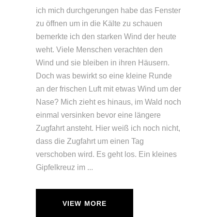
ich mich durchgerungen habe das Fenster
zu öffnen um in die Kälte zu schauen
bemerkte ich den starken Wind der heute
weht. Viele Menschen verachten den
Wind und sie bleiben in ihren Häusern.
Doch was bewirkt so eine kleine Runde
an der frischen Luft mit etwas Wind um der
Nase? Mich zieht es hinaus, im Wald noch
einmal versinken bevor eine längere
Zugfahrt ansteht. Hier weiß ich noch nicht,
dass die Zugfahrt um einen Tag
verschoben wird. Es geht los. Ein kleines
Gipfelkreuz im
VIEW MORE