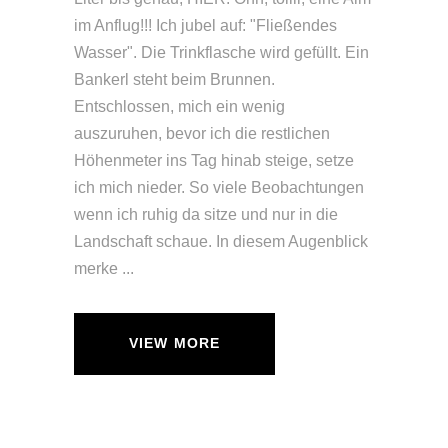
im Anflug!!! Ich jubel auf: "Fließendes
Wasser". Die Trinkflasche wird gefüllt. Ein
Bankerl steht beim Brunnen.
Entschlossen, mich ein wenig
auszuruhen, bevor ich die restlichen
Höhenmeter ins Tag hinab steige, setze
ich mich nieder. So viele Beobachtungen
wenn ich ruhig da sitze und nur in die
Landschaft schaue. In diesem Augenblick
merke
VIEW MORE