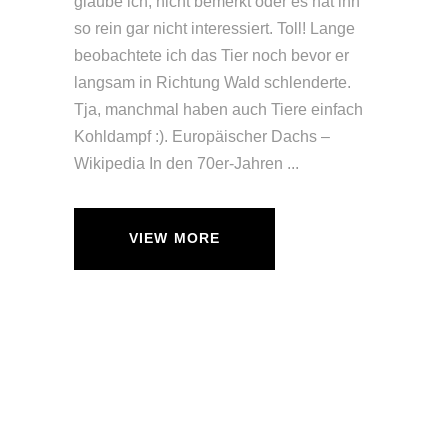
glaube ich, nicht bemerkt oder es hat ihn
so rein gar nicht interessiert. Toll! Lange
beobachtete ich das Tier noch bevor er
langsam in Richtung Wald schlenderte.
Tja, manchmal haben auch Tiere einfach
Kohldampf :). Europäischer Dachs –
Wikipedia In den 70er-Jahren
VIEW MORE