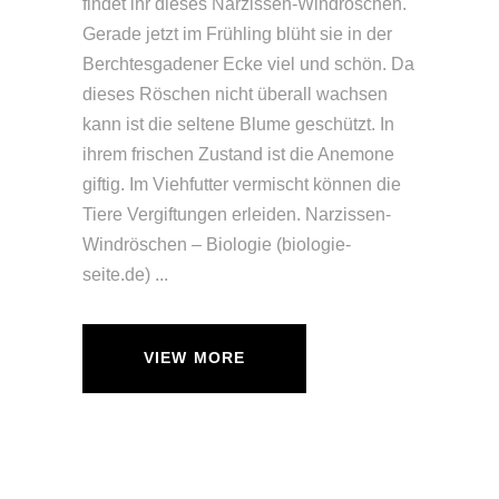
findet ihr dieses Narzissen-Windröschen.
Gerade jetzt im Frühling blüht sie in der
Berchtesgadener Ecke viel und schön. Da
dieses Röschen nicht überall wachsen
kann ist die seltene Blume geschützt. In
ihrem frischen Zustand ist die Anemone
giftig. Im Viehfutter vermischt können die
Tiere Vergiftungen erleiden. Narzissen-
Windröschen – Biologie (biologie-
seite.de)
VIEW MORE