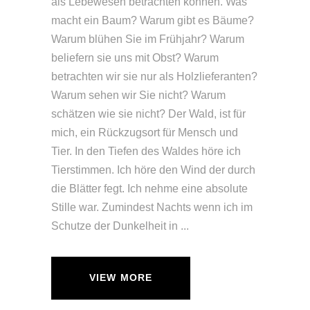
als Lebewesen betrachten können. Was
macht ein Baum? Warum gibt es Bäume?
Warum blühen Sie im Frühjahr? Warum
beliefern sie uns mit Obst? Warum
betrachten wir sie nur als Holzlieferanten?
Warum sehen wir Sie nicht? Warum
schätzen wie sie nicht? Der Wald, ist für
mich, ein Rückzugsort für Mensch und
Tier. In den Tiefen des Waldes höre ich
Tierstimmen. Ich höre den Wind der durch
die Blätter fegt. Ich nehme eine absolute
Stille war. Zumindest Nachts wenn ich im
Schutze der Dunkelheit in
VIEW MORE