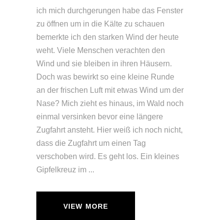
ich mich durchgerungen habe das Fenster
zu öffnen um in die Kälte zu schauen
bemerkte ich den starken Wind der heute
weht. Viele Menschen verachten den
Wind und sie bleiben in ihren Häusern.
Doch was bewirkt so eine kleine Runde
an der frischen Luft mit etwas Wind um der
Nase? Mich zieht es hinaus, im Wald noch
einmal versinken bevor eine längere
Zugfahrt ansteht. Hier weiß ich noch nicht,
dass die Zugfahrt um einen Tag
verschoben wird. Es geht los. Ein kleines
Gipfelkreuz im
VIEW MORE