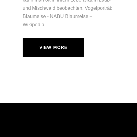
und Mischwald beobachten. Vogelporträt:
Blaumeise - NABU Blaumeise –
Wikipedia
VIEW MORE