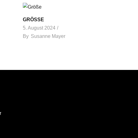
GRÖSSE
5. August 2024
By
Susanne Mayer
r