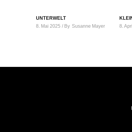
UNTERWELT
KLEI
8. Mai 2025
By
Susanne Mayer
8. Apr